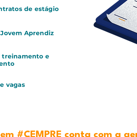
ntratos de estágio
 Jovem Aprendiz
 treinamento e
ento
de vagas
em #CEMPRE conta com a ge