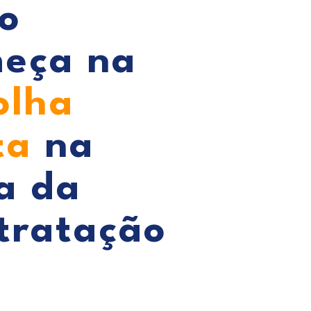
o
eça na
olha
ta
na
a da
tratação