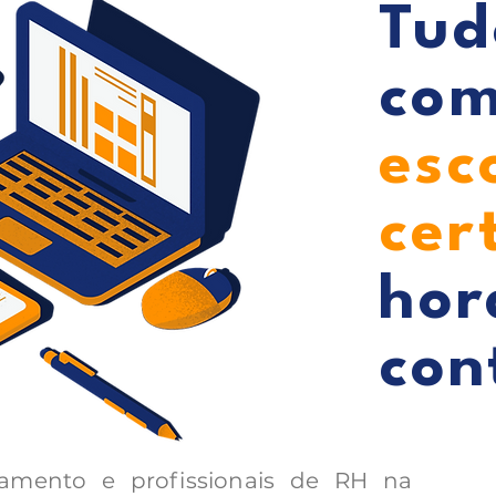
Tud
com
esc
cer
hor
con
amento e profissionais de RH na