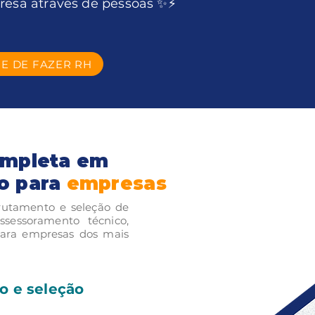
resa através de pessoas ✨⚡
E DE FAZER RH
ompleta em
o para
empresas
rutamento e seleção de
ssessoramento técnico,
 para empresas dos mais
 e seleção