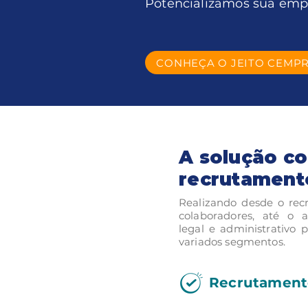
Potencializamos sua emp
CONHEÇA O JEITO CEMPR
A solução c
recrutament
Realizando desde o rec
colaboradores, até o a
legal e administrativo
variados segmentos.
Recrutamento